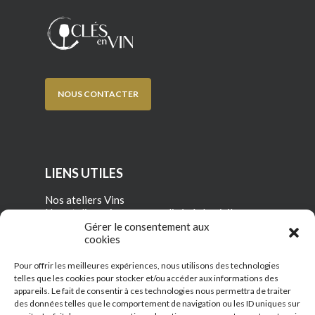
NOUS CONTACTER
LIENS UTILES
Nos ateliers Vins
Nos ateliers vins personnalisés à domicile
Gérer le consentement aux
cookies
À propos de Clés en vin
Mentions légales
Pour offrir les meilleures expériences, nous utilisons des technologies
Conditions générales de vente
telles que les cookies pour stocker et/ou accéder aux informations des
appareils. Le fait de consentir à ces technologies nous permettra de traiter
des données telles que le comportement de navigation ou les ID uniques sur