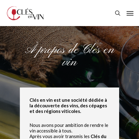
Skip
Menu
to
Men
main
search
content
À propos de Clés en
vin
Clés en vin est une société dédiée à
la découverte des vins, des cépages
et des régions viticoles.
Nous avons pour ambition de rendre le
vin accessible à tous.
Après vous avoir transmis les
Clés du