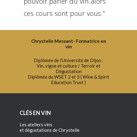
pouvoir parler du vin alors
ces cours sont pour vous.”
Chrystelle Messant- Formatrice en
vin
Diplômée de l’Université de Dijon :
Vin, vigne et culture / Terroir et
Dégustation
Diplômée du WSET 2 et 3 ( Wine & Spirit
Education Trust )
CLÉS EN VIN
Les ateliers vins
et dégustations de Chrystelle